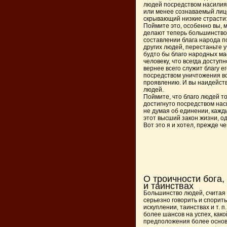
людей посредством насилия, 
или менее сознаваемый лиц
скрывающий низкие страсти:
Поймите это, особенно вы, м
делают теперь большинство и
составлении блага народа по
других людей, перестаньте 
будто бы благо народных мас
человеку, что всегда доступ
вернее всего служит благу е
посредством уничтожения вс
проявлению. И вы наидейст
людей.
Поймите, что благо людей т
достигнуто посредством наси
не думая об единении, кажд
этот высший закон жизни, о
Вот это я и хотел, прежде ч
О троичности бога,
и таинствах
Большинство людей, считая
серьезно говорить и спорить
искуплении, таинствах и т. п
более шансов на успех, како
предположения более основ