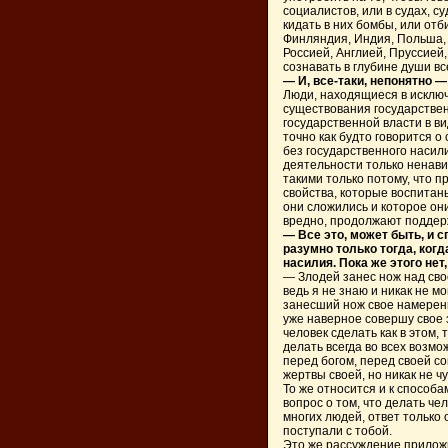
социалистов, или в судах, су
кидать в них бомбы, или отб
Финляндия, Индия, Польша, 
Россией, Англией, Пруссией
сознавать в глубине души вс
— И, все-таки, непонятно —
Люди, находящиеся в исклю
существования государствен
государственной власти в в
точно как будто говорится 
без государственного насили
деятельности только ненави
такими только потому, что 
свойства, которые воспитан
они сложились и которое они
вредно, продолжают поддер
— Все это, может быть, и 
разумно только тогда, ког
насилия. Пока же этого не
— Злодей занес нож над свое
ведь я не знаю и никак не м
занесший нож свое намерени
уже наверное совершу свое 
человек сделать как в этом, 
делать всегда во всех возмо
перед богом, перед своей со
жертвы своей, но никак не ч
То же относится и к способа
вопрос о том, что делать ч
многих людей, ответ только о
поступали с тобой.
Это же рассуждение прилож