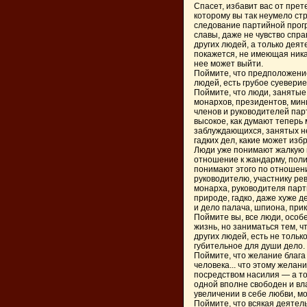
Спасет, избавит вас от прет
которому вы так неумело стр
следование партийной прогр
славы, даже не чувство спра
других людей, а только деят
покажется, не имеющая ника
нее может выйти.
Поймите, что предположение
людей, есть грубое суевери
Поймите, что люди, занятые 
монархов, президентов, мини
членов и руководителей пар
высокое, как думают теперь 
заблуждающихся, занятых не
гадких дел, какие может изб
Люди уже понимают жалкую 
отношение к жандарму, поли
понимают этого по отношению
руководителю, участнику ре
монарха, руководителя парт
природе, гадко, даже хуже де
и дело палача, шпиона, при
Поймите вы, все люди, особ
жизнь, но заниматься тем, 
других людей, есть не только
губительное для души дело.
Поймите, что желание блага
человека... что этому желан
посредством насилия — а то
одной вполне свободен и вла
увеличении в себе любви, м
Поймите, что всякая деятел