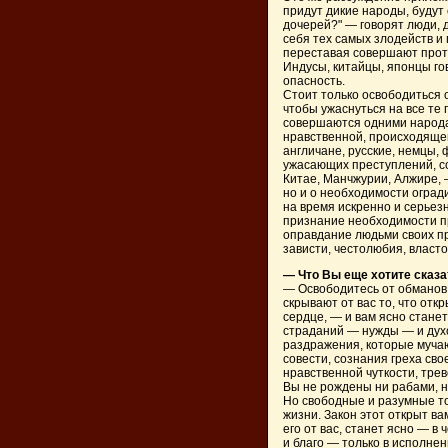
придут дикие народы, будут
дочерей?" — говорят люди, 
себя тех самых злодейств и 
переставая совершают проти
Индусы, китайцы, японцы го
опасность.
Стоит только освободиться 
чтобы ужаснуться на все те
совершаются одними народа
нравственной, происходящей
англичане, русские, немцы,
ужасающих преступлений, с
Китае, Манчжурии, Алжире, 
но и о необходимости огради
на время искренно и серьезн
признание необходимости пр
оправдание людьми своих пр
зависти, честолюбия, власто
— Что Вы еще хотите сказ
— Освободитесь от обманов 
скрывают от вас то, что отк
сердце, — и вам ясно станет,
страданий — нужды — и духо
раздражения, которые мучаю
совести, сознания греха св
нравственной чуткости, трев
Вы не рождены ни рабами, 
Но свободные и разумные то
жизни. Закон этот открыт ва
его от вас, станет ясно — в 
и благо — только в исполнен