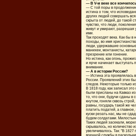
— В V-м веке все кончилос
— С той поры в продолжение
истина о том, что исповеда
других людей совершать вся
скрыта от людей, до такой 
чувство, что люди, поколени
живут и умирают, разрешая у
ими.
Так проходят века. Как бы 
походы, во имя христианств
люди, удержавшие основные
манихеи, монтанисты, катар
презрение или гонение.
Но истина, как огонь, прожи
и ярче начинает выступать 
внимание.
— А в истории России?
— Истина эта проявлялась во
России. Проявлений этих был
следов. Некоторые только и
В 1818 году, как записал эт
были присланы на Кавказ из
то, что они, будучи сданы в 
кнутом, гоняли сквозь строй
равны, государь такой же че
платить податей, а главное,
куски резать нас, мы не сда
будем солдатами. Милостыню
Таких людей засекали, морил
скрывалось, но количество 
увеличивалось. Так: "В 1827
военной службы в раскольни