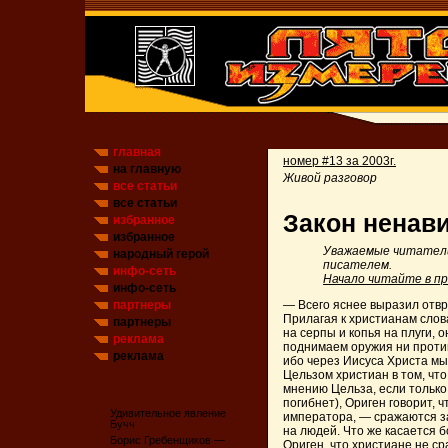
главная
номер #13 за 2003г.
на главную
Живой разговор
все статьи
все статьи
Закон ненави
избранное
избранное
Уважаемые читатели
народный герой
писателем.
инфо-сеть
Начало читайте в п
инфо-сеть
партнеры
— Всего яснее выразил отв
Прилагая к христианам слов
партнеры
на серпы и копья на плуги,
реклама
поднимаем оружия ни против
реклама
ибо через Иисуса Христа мы
Цельзом христиан в том, что
мнению Цельза, если только
погибнет), Ориген говорит, 
Удивительное явление
императора, — сражаются з
Бучч
на людей. Что же касается 
Борис Гребенщиков —
Ориген, что христиане не с