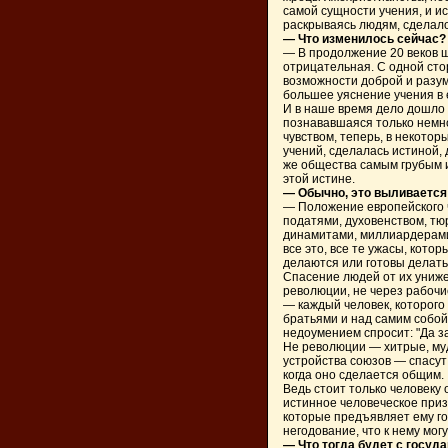
самой сущности учения, и ис
раскрываясь людям, сделало
— Что изменилось сейчас?
— В продолжение 20 веков ш
отрицательная. С одной сто
возможности доброй и разум
большее уяснение учения в 
И в наше время дело дошло 
познававшаяся только немн
чувством, теперь, в некотор
учений, сделалась истиной,
же общества самым грубым 
этой истине.
— Обычно, это выливаетс
— Положение европейского ч
податями, духовенством, тю
динамитами, миллиардерами
все это, все те ужасы, кото
делаются или готовы делать
Спасение людей от их униж
революции, не через рабочи
— каждый человек, которого 
братьями и над самим собой,
недоумением спросит: "Да за
Не революции — хитрые, му
устройства союзов — спасут 
когда оно сделается общим.
Ведь стоит только человеку 
истинное человеческое призв
которые предъявляет ему го
негодование, что к нему мог
— Что тогда будет с госу