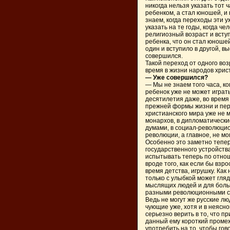
никогда нельзя указать тот ч
ребенком, а стал юношей, и
знаем, когда переходы эти у
указать на те годы, когда ч
религиозный возраст и вступ
ребенка, что он стал юноше
один и вступило в другой, в
совершился.
Такой переход от одного во
время в жизни народов хрис
— Уже совершился?
— Мы не знаем того часа, к
ребенок уже не может играть
десятилетия даже, во время
прежней формы жизни и пере
христианского мира уже не м
монархов, в дипломатические
думами, в социал-революцио
революции, а главное, не мо
Особенно это заметно тепер
государственного устройств
испытывать теперь по отно
вроде того, как если бы взр
время детства, игрушку. Как 
только с улыбкой может гляде
мыслящих людей и для боль
разными революционными с
Ведь не могут же русские л
чующие уже, хотя и в неясн
серьезно верить в то, что п
данный ему короткий проме
употребить на то, чтобы гов