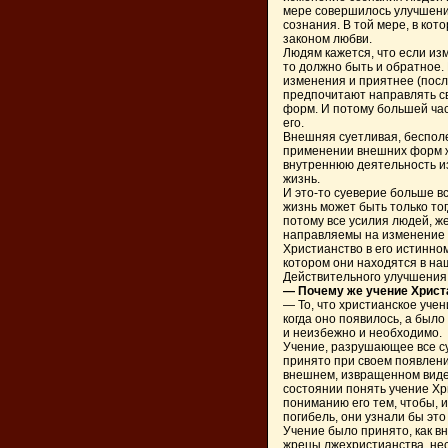
мере совершилось улучшени
сознания. В той мере, в ко
законом любви.
Людям кажется, что если из
то должно быть и обратное.
изменения и приятнее (после
предпочитают направлять св
форм. И потому большей час
его.
Внешняя суетливая, бесполе
применении внешних форм ж
внутреннюю деятельность и
жизнь.
И это-то суеверие больше 
жизнь может быть только тог
потому все усилия людей, 
направляемы на изменение с
Христианство в его истинно
котором они находятся в на
Действительного улучшения 
— Почему же учение Христа
— То, что христианское учен
когда оно появилось, а был
и неизбежно и необходимо.
Учение, разрушающее все с
принято при своем появлени
внешнем, извращенном виде.
состоянии понять учение Хр
пониманию его тем, чтобы, и
погибель, они узнали бы это
Учение было принято, как в
жрецы лжехристианства, нес