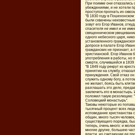
При поимке они отказались с
убеждениями, и не хотели п
проступок прогнать их сквоз
"В 1830 году в Пошехонском
были схвачены неизвестные
зовут его Егор Иванов, откуд
спасителя не имел и не имее
священническом увещевании 
одного небесного царя, нико
установленного гражданског
допросе в палате Егор Ивано
гражданских не признает, а 
христианской. Егор Иванов 
употребления в работы, но п
смерти, случившейся в 1839 
"В 1849 году рекрут из крес
принятии на службу, отказа
принуждения. Свой отказ он 
служить одному богу, а пото
не желает, боясь быть клятв
разглашать это дело, преда
заключить его в монастырь.
положил такую резолюцию: "
Соловецкий монастырь".
Таковы некоторые из попавш
тысячный процент всех люде
исповедание христианства с
общин, много тысяч человек
существующего порядка, был
теперь, очень много: и молок
многие другие, большею ча
власти, но считающие ее пр