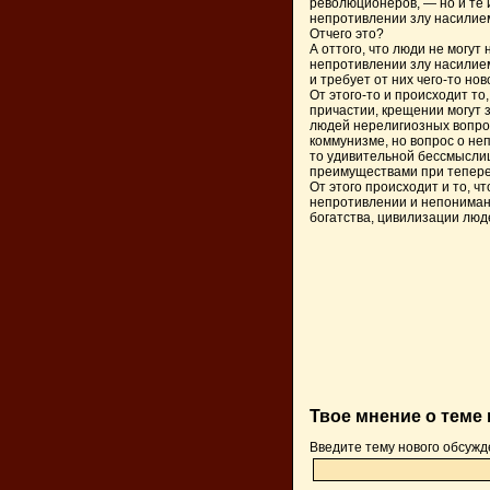
революционеров, — но и те 
непротивлении злу насилием
Отчего это?
А оттого, что люди не могут
непротивлении злу насилие
и требует от них чего-то но
От этого-то и происходит то
причастии, крещении могут 
людей нерелигиозных вопрос
коммунизме, но вопрос о не
то удивительной бессмысли
преимуществами при тепере
От этого происходит и то, ч
непротивлении и непонимани
богатства, цивилизации люд
Твое мнение о теме
Введите тему нового обсужд