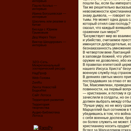
интервью
пошли бы, если бы императо
Пауло Коэльо —
Так же решительно высказыв
интервью
невозможности христианина 
Ирина Богушевская —
знаку дьявола, — говорит он
интервью
тьмы. Не может одна душа сл
Шаолинь или реалии о
который отнял сам господь?
Китае
сказал, что каждый взявшийс
Беседа с Юрием
сражении сын мира?"
Грымовым
"Безумствует мир во взаим
Дед Марез Теун
и убийство, считаемое прес
Виктор Шендерович —
именуется добродетелью, ес
интервью
безнаказанность умножение 
В четвертом веке Лактанций 
в заповеди божией, что убит
оружие не дозволено, ибо их
ЭZО-Сеть.
В правилах египетской церкв
Межрегиональный
эзотерический ресурс
нашего Иисуса Христа" безу
военную службу под страхом
НадПроф
В деяниях святых много при
Web-Голова
пострадавших за отказ от в
ZenRu
Так, Максимилиан, приведен
Лента Новостей
повинности, на первый вопро
БодхиNet
— христианин, и потому я ср
Сайт Лотоса
зачислили в солдаты, но он 
Территория развития
должен выбрать между отбыв
Территория
"Лучше умру, но не могу сра
творчества
Марцеллий был сотником в т
Аудио-Библиотека
убедившись в том, что война
Лотоса
с себя военные доспехи, бро
он более служить не может. 
христианину носить орудие".
Вслед за Марцеллием отказа