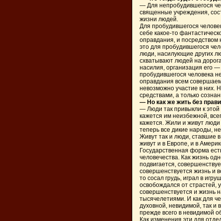
— Для непробудившегося че
священные учреждения, сос
жизни людей.
Для пробудившегося челове
себе какое-то фантастическ
оправдания, и посредством 
это для пробудившегося че
люди, насилующие других люд
схватывают людей на дорога
насилия, организация его —
пробудившегося человека нет
оправдания всем совершаемы
невозможно участие в них. 
средствами, а только созна
— Но как же жить без прави
— Люди так привыкли к этой
кажется им неизбежной, все
кажется. Жили и живут люди
теперь все дикие народы, н
Живут так и люди, ставшие 
живут и в Европе, и в Америк
Государственная форма ест
человечества. Как жизнь од
подвигается, совершенствует
совершенствуется жизнь и в
то сосал грудь, играл в игру
освобождался от страстей, у
совершенствуется и жизнь на
тысячелетиями. И как для ч
духовной, невидимой, так и
прежде всего в невидимой об
Как изменения эти для отде