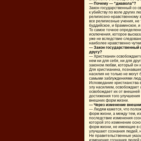
— Почему — “диавола”?
Закон государственный со с
к убийству по воле других 
религиозно-нравственному за
все религиозные учения, не 
буддийское, и браминское, 
То самое точное определени
исключения, которое высказ
уже не вследствие следован
наиболее нравственно чутки
— Закон государственный и
другу?
— Христианин освобождается
нем ни для себя, ни для др
законом любви, который он 
Для христианина, познавшег
насилия не только не могут
самыми заблуждениями люде
Исповедание христианства 
злу насилием, освобождает 
освобождает их от внешней 
достижения того улучшения 
внешних форм жизни.
— Через изменение внешни
— Людям кажется, что поло
форм жизни, а между тем, и
последствие изменения созн
которой это изменение осн
форм жизни, не имеющие в о
улучшают сознания людей, н
Не правительственные указы
изменение сознания людей в