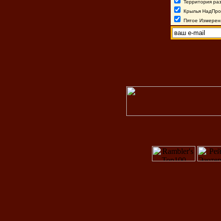
Территория раз
Крылья НадПр
Пятое Измерен