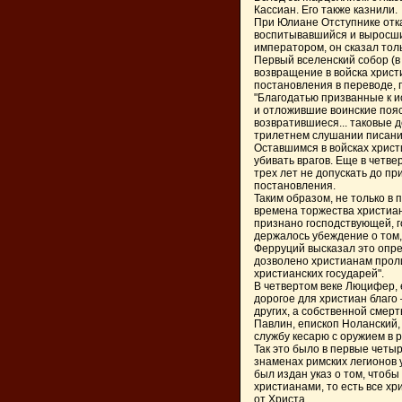
Кассиан. Его также казнили.
При Юлиане Отступнике отк
воспитывавшийся и выросши
императором, он сказал толь
Первый вселенский собор (в
возвращение в войска христ
постановления в переводе, 
"Благодатью призванные к 
и отложившие воинские пояс
возвратившиеся... таковые 
трилетнем слушании писания
Оставшимся в войсках христ
убивать врагов. Еще в четв
трех лет не допускать до п
постановления.
Таким образом, не только в 
времена торжества христиан
признано господствующей, г
держалось убеждение о том,
Ферруций высказал это опре
дозволено христианам проли
христианских государей".
В четвертом веке Люцифер, 
дорогое для христиан благо
других, а собственной смерт
Павлин, епископ Ноланский,
службу кесарю с оружием в р
Так это было в первые четы
знаменах римских легионов 
был издан указ о том, чтобы
христианами, то есть все х
от Христа.