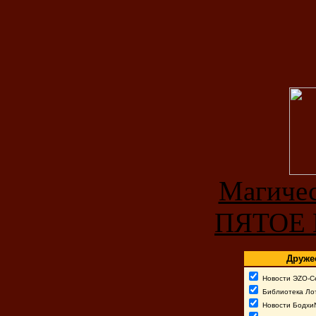
Магичес
ПЯТОЕ
Друже
Новости ЭZО-С
Библиотека Лот
Новости Бодхи